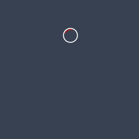
Ligtu
Bomarea
Collania
Danbya
Dodecasperma
Leontochir
Sphaerine
Vandesia